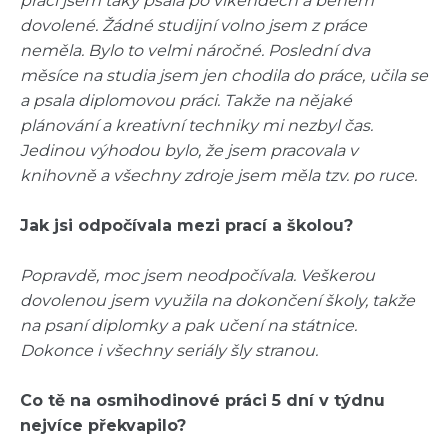
práci jsem taky psala po víkendech a během
dovolené. Žádné studijní volno jsem z práce
neměla. Bylo to velmi náročné. Poslední dva
měsíce na studia jsem jen chodila do práce, učila se
a psala diplomovou práci. Takže na nějaké
plánování a kreativní techniky mi nezbyl čas.
Jedinou výhodou bylo, že jsem pracovala v
knihovně a všechny zdroje jsem měla tzv. po ruce.
Jak jsi odpočívala mezi prací a školou?
Popravdě, moc jsem neodpočívala. Veškerou
dovolenou jsem využila na dokončení školy, takže
na psaní diplomky a pak učení na státnice.
Dokonce i všechny seriály šly stranou.
Co tě na osmihodinové práci 5 dní v týdnu
nejvíce překvapilo?