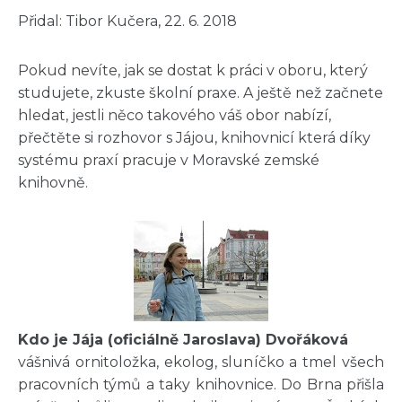
Přidal: Tibor Kučera, 22. 6. 2018
Pokud nevíte, jak se dostat k práci v oboru, který
studujete, zkuste školní praxe. A ještě než začnete
hledat, jestli něco takového váš obor nabízí,
přečtěte si rozhovor s Jájou, knihovnicí která díky
systému praxí pracuje v Moravské zemské
knihovně.
Kdo je Jája (oficiálně Jaroslava) Dvořáková
vášnivá ornitoložka, ekolog, sluníčko a tmel všech
pracovních týmů a taky knihovnice. Do Brna přišla