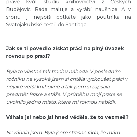
právě kvůli studiu knihovnictví z Českých
Budějovic. Ráda maluje a vyrábí náušnice. A v
srpnu ji nejspíš potkáte jako poutníka na
Svatojakubské cestě do Santiaga.
Jak se ti povedlo získat práci na plný úvazek
rovnou po praxi?
Byla to vlastně tak trochu náhoda. V posledním
ročníku na vysoké jsem si chtěla vyzkoušet práci v
nějaké větší knihovně a tak jsem si zapsala
předmět Praxe a stáže. V průběhu mojí praxe se
uvolnilo jedno místo, které mi rovnou nabídli.
Váhala jsi nebo jsi hned věděla, že to vezmeš?
Neváhala jsem. Byla jsem strašně ráda, že mám