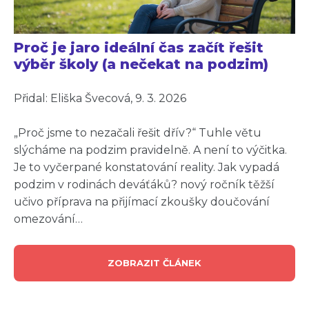
Proč je jaro ideální čas začít řešit
výběr školy (a nečekat na podzim)
Přidal: Eliška Švecová, 9. 3. 2026
„Proč jsme to nezačali řešit dřív?“ Tuhle větu
slýcháme na podzim pravidelně. A není to výčitka.
Je to vyčerpané konstatování reality. Jak vypadá
podzim v rodinách deváťáků? nový ročník těžší
učivo příprava na přijímací zkoušky doučování
omezování…
ZOBRAZIT ČLÁNEK