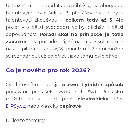
Uchazeči mohou podat až 3 přihlášky na obory bez
talentových zkoušek a 2 přihlášky na obory s
talentovou zkouškou –
celkem tedy až 5
. Ale
pozor – s větší svobodou volby přichází i větší
odpovědnost.
Pořadí škol na přihlášce je totiž
závazné
a v případě přijetí na více škol musíte
nastoupit na tu s nejvyšší prioritou. Už není možné
se rozhodnout až po přijetí, jako tomu bylo dříve.
Co je nového pro rok 2026?
Od letošního roku je
zrušen hybridní způsob
podávání přihlášek (výpis z DiPSy). Přihlášku
můžete podat buď plně
elektronicky
přes
DiPSy.cz
, nebo klasicky
papírově
.
Důležité termíny: