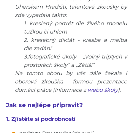
Uherském Hradišti, talentová zkoušky by
zde vypadala takto:
1. kreslený portrét dle živého modelu
tužkou či uhlem
2. kresebný diktát - kresba a malba
dle zadání
3.fotografické úkoly - „Volný triptych v
prostorách školy” a „Zátiší”
Na tomto oboru by vás dále čekala i
oborová zkouška formou prezentace
domácí práce (Informace z
webu školy
).
Jak se nejlépe připravit?
1. Zjistěte si podrobnosti