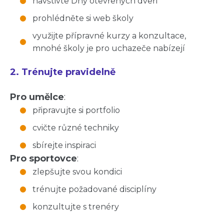
navštivte Dny otevřených dveří
prohlédněte si web školy
využijte přípravné kurzy a konzultace,
mnohé školy je pro uchazeče nabízejí
2. Trénujte pravidelně
Pro umělce
:
připravujte si portfolio
cvičte různé techniky
sbírejte inspiraci
Pro sportovce
:
zlepšujte svou kondici
trénujte požadované disciplíny
konzultujte s trenéry