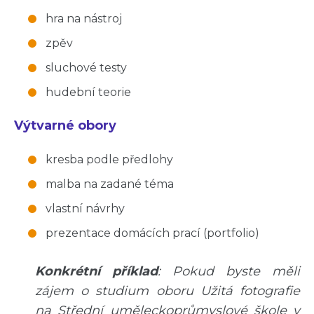
hra na nástroj
zpěv
sluchové testy
hudební teorie
Výtvarné obory
kresba podle předlohy
malba na zadané téma
vlastní návrhy
prezentace domácích prací (portfolio)
Konkrétní příklad
:
Pokud byste měli
zájem o studium oboru Užitá fotografie
na Střední uměleckoprůmyslové škole v