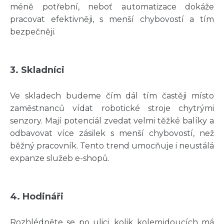
méně potřební, neboť automatizace dokáže
pracovat efektivněji, s menší chybovostí a tím
bezpečněji.
3. Skladníci
Ve skladech budeme čím dál tím častěji místo
zaměstnanců vídat robotické stroje chytrými
senzory. Mají potenciál zvedat velmi těžké balíky a
odbavovat více zásilek s menší chybovostí, než
běžný pracovník. Tento trend umocňuje i neustálá
expanze služeb e-shopů.
4. Hodináři
Rozhlédněte se po ulici, kolik kolemjdoucích má