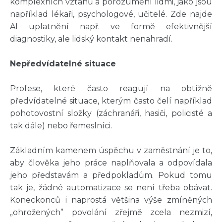
komplexních vztahů a porozumění lidmi, jako jsou
například lékaři, psychologové, učitelé. Zde najde
AI uplatnění např. ve formě efektivnější
diagnostiky, ale lidský kontakt nenahradí.
Nepředvídatelné situace
Profese, které často reagují na obtížně
předvídatelné situace, kterým často čelí například
pohotovostní složky (záchranáři, hasiči, policisté a
tak dále) nebo řemeslníci.
Základním kamenem úspěchu v zaměstnání je to,
aby člověka jeho práce naplňovala a odpovídala
jeho představám a předpokladům. Pokud tomu
tak je, žádné automatizace se není třeba obávat.
Koneckonců i naprostá většina výše zmíněných
„ohrožených” povolání zřejmě zcela nezmizí,