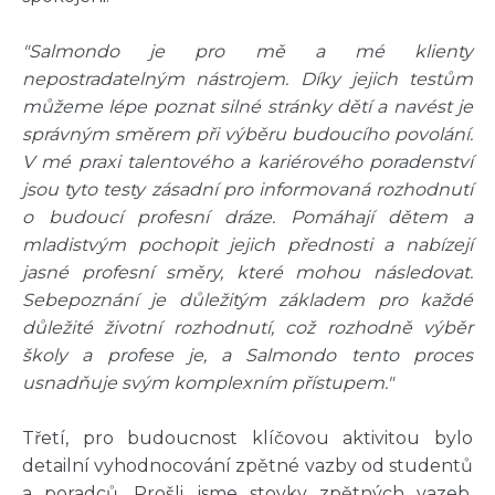
"Salmondo je pro mě a mé klienty
nepostradatelným nástrojem. Díky jejich testům
můžeme lépe poznat silné stránky dětí a navést je
správným směrem při výběru budoucího povolání.
V mé praxi talentového a kariérového poradenství
jsou tyto testy zásadní pro informovaná rozhodnutí
o budoucí profesní dráze. Pomáhají dětem a
mladistvým pochopit jejich přednosti a nabízejí
jasné profesní směry, které mohou následovat.
Sebepoznání je důležitým základem pro každé
důležité životní rozhodnutí, což rozhodně výběr
školy a profese je, a Salmondo tento proces
usnadňuje svým komplexním přístupem."
Třetí, pro budoucnost klíčovou aktivitou bylo
detailní vyhodnocování zpětné vazby od studentů
a poradců. Prošli jsme stovky zpětných vazeb,