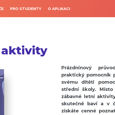
ČE
PRO STUDENTY
O APLIKACI
aktivity
Prázdninový průvo
praktický pomocník pr
svému dítěti pomoc
střední školy. Míst
zábavné letní aktivit
skutečně baví a v 
získáte cenné pozna