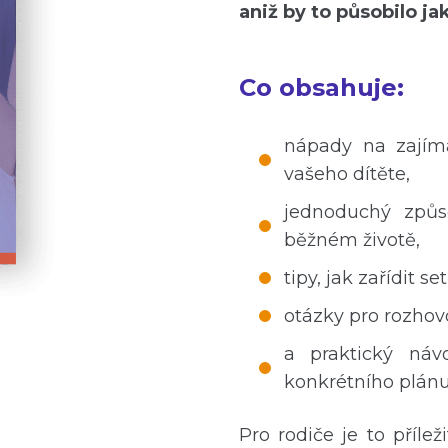
aniž by to působilo ja
Co obsahuje:
nápady na zajíma
vašeho dítěte,
jednoduchý způs
běžném životě,
tipy, jak zařídit s
otázky pro rozhovo
a praktický náv
konkrétního plánu
Pro rodiče je to přílež