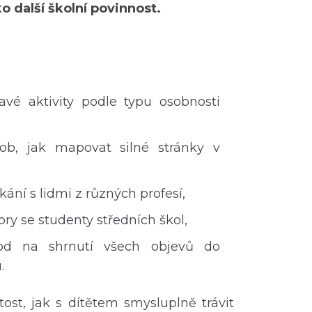
ko další školní povinnost.
vé aktivity podle typu osobnosti
ob, jak mapovat silné stránky v
etkání s lidmi z různých profesí,
ry se studenty středních škol,
od na shrnutí všech objevů do
.
itost, jak s dítětem smysluplně trávit