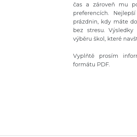
čas a zároveň mu po
preferencích. Nejlep
prázdnin, kdy máte do
bez stresu. Výsledk
výběru škol, které navš
Vyplňtě prosím info
formátu PDF.