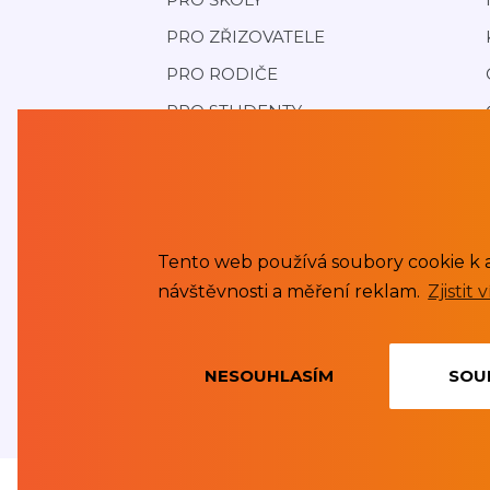
PRO ZŘIZOVATELE
PRO RODIČE
PRO STUDENTY
O APLIKACI
REFERENCE
CENÍK
JAK FINANCOVAT
Tento web používá soubory cookie k 
návštěvnosti a měření reklam.
Zjistit 
KONTAKT
NESOUHLASÍM
SOU