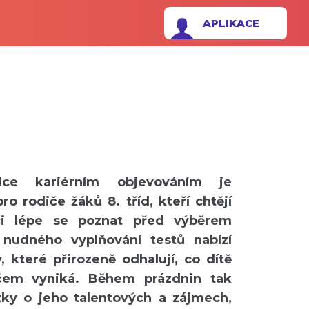
APLIKACE
dce kariérním objevováním je
o rodiče žáků 8. tříd, kteří chtějí
i lépe se poznat před výběrem
o nudného vyplňování testů nabízí
y, které přirozeně odhalují, co dítě
čem vyniká. Během prázdnin tak
tky o jeho talentových a zájmech,