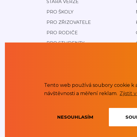
STARÁ VERZE
PRO ŠKOLY
PRO ZŘIZOVATELE
PRO RODIČE
PRO STUDENTY
O APLIKACI
REFERENCE
CENÍK
JAK FINANCOVAT
Tento web používá soubory cookie k 
návštěvnosti a měření reklam.
Zjistit 
KONTAKT
NESOUHLASÍM
SOU