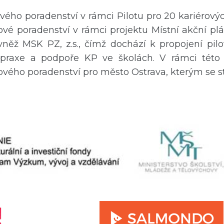
ového poradenství v rámci Pilotu pro 20 kariérov
ové poradenství v rámci projektu Místní akční plá
vněž MSK PZ, z.s., čímž dochází k propojení pil
é praxe a podpoře KP ve školách. V rámci tét
vého poradenství pro město Ostrava, kterým se s