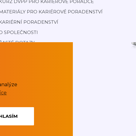
KURZ DVPP PRO KARIÉROVÉ PORADCE
MATERIÁLY PRO KARIÉROVÉ PORADENSTVÍ
KARIÉRNÍ PORADENSTVÍ
O SPOLEČNOSTI
ČASTÉ DOTAZY
PRO MÉDIA
PROJEKTY
BLOG
PODMÍNKY SLUŽBY
analýze
více
HLASÍM