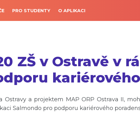
ČE
PRO STUDENTY
O APLIKACI
0 ZŠ v Ostravě v rá
odporu kariérového
ta Ostravy a projektem MAP ORP Ostrava II, moh
ikaci Salmondo pro podporu kariérového poradenst